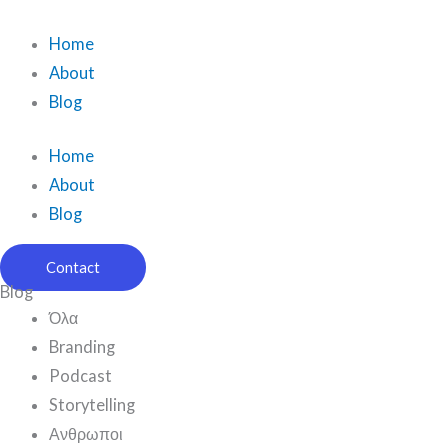
Μετάβαση
στο
Home
περιεχόμενο
About
Blog
Home
About
Blog
Contact
Blog
Όλα
Branding
Podcast
Storytelling
Ανθρωποι