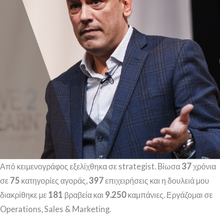
Από κειμενογράφος εξελίχθηκα σε strategist. Bίωσα
37
χρόνια
σε
75
κατηγορίες αγοράς,
397
επιχειρήσεις και η δουλειά μου
διακρίθηκε με
181
βραβεία και
9.250
καμπάνιες. Εργάζομαι σε
Operations, Sales & Marketing.