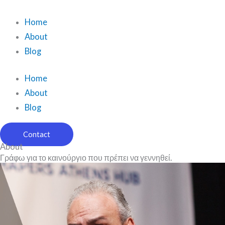
Μετάβαση
στο
Home
περιεχόμενο
About
Blog
Home
About
Blog
Contact
About
Γράφω για το καινούργιο που πρέπει να γεννηθεί.