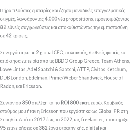
Πήρα πλούσιες εμπειρίες και έζησα μοναδικές επαγγελματικές
στιγμές, λανσάροντας
4.000
νέα propositions, προετοιμάζοντας
8
διεθνείς συγχωνεύσεις και αποκαθιστώντας την εμπιστοσύνη
σε
42
κρίσεις.
Συνεργάστηκα με
2
global CEO, πολιτικούς, διεθνείς φορείς και
απόκτησα εμπειρία από τις BBDO Group Greece, Team Athens,
Lowe Lintas, Adel Saatchi & Saatchi, ATTP, Civitas Ketchum,
DDB London, Edelman, Prime/Weber Shandwick, House of
Radon, και Ericsson.
Συντόνισα
850
στελέχη και το
ROI 800 εκατ
. ευρώ. Κομβικός
σταθμός μου ήταν η Ericsson που εργάστηκα ως Global PR στη
Σουηδία. Από το 2017 έως το 2022, ως freelancer, υποστήριξα
95
επιχειρήσεις σε
382
έργα στρατηγικής, digital και