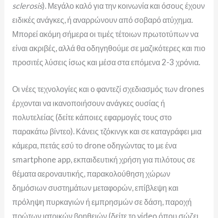
sclerosis
).
Μεγάλο καλό για την κοινωνία και όσους έχουν
ειδικές ανάγκες, ή αναρρώνουν από σοβαρό ατύχημα.
Μπορεί ακόμη σήμερα οι τιμές τέτοιων πρωτοτύπων να
είναι ακριβές, αλλά θα οδηγηθούμε σε μαζικότερες και πιο
προσιτές λύσεις ίσως και μέσα στα επόμενα 2-3 χρόνια.
Οι νέες τεχνολογίες και ο φαντεζί σχεδιασμός των drones
έρχονται να ικανοποιήσουν ανάγκες ουσίας ή
πολυτελείας (δείτε κάποιες εφαρμογές τους στο
παρακάτω βίντεο). Κάνεις τζόκινγκ και σε καταγράφει μια
κάμερα, πετάς εσύ το drone οδηγώντας το με ένα
smartphone app, εκπαιδευτική χρήση για πιλότους σε
θέματα αεροναυτικής, παρακολούθηση χώρων
δημόσιων συστημάτων μεταφορών, επίβλεψη και
πρόληψη πυρκαγιών ή εμπρησμών σε δάση, παροχή
πρώτων ιατρικών βοηθειών (δείτε το video όπου σώζει