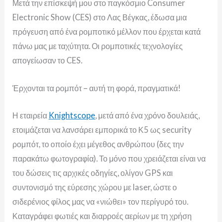
Μετά την επίσκεψή μου στο παγκόσμιο Consumer
Electronic Show (CES) στο Λας Βέγκας, έδωσα μια
πρόγευση από ένα ρομποτικό μέλλον που έρχεται κατά
πάνω μας με ταχύτητα. Οι ρομποτικές τεχνολογίες
απογείωσαν το CES.
Έρχονται τα ρομπότ – αυτή τη φορά, πραγματικά!
Η εταιρεία
Knightscope
, μετά από ένα χρόνο δουλειάς,
ετοιμάζεται να λανσάρει εμπορικά το Κ5 ως security
ρομπότ, το οποίο έχει μέγεθος ανθρώπου (δες την
παρακάτω φωτογραφία). Το μόνο που χρειάζεται είναι να
του δώσεις τις αρχικές οδηγίες, ολίγον GPS και
συντονισμό της εύρεσης χώρου με laser, ώστε ο
σιδερένιος φίλος μας να «νιώθει» τον περίγυρό του.
Καταγράφει φωτιές και διαρροές αερίων με τη χρήση