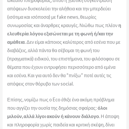
ωκεανό πληροφορίας, όπου η χαοτική συγκέντρωση
απόψεων δυσκολεύει την αλήθεια και την μπερδεύει
(ισότιμα και ισόποσα) με fake news, θεωρίες
συνωμοσίας και άναρθρες κραυγές. Νιώθω πως πλέον
η
ελευθερία λόγου εξισώνεται με τη φωνή ή/και την
αμάθεια
. Δεν είμαι κάποιος καλύτερος από εσένα που με
διαβάζεις, αλλά πάντα θα σέβομαι τη φωνή του
(πραγματικά) ειδικού, του επιστήμονα, του φιλόσοφου σε
θέματα που έχουν εντρυφήσει περισσότερο από εμένα
και εσένα. Και για αυτό δεν θα “πνίξω” ποτέ αυτές τις
απόψεις στον θόρυβο των social.
Επίσης, νομίζω πως ο
Eco έθιξε ένα ακόμη πρόβλημα
που αγγίζει την ουσία της δημόσιας σφαίρας:
όλοι
μιλούν, αλλά λίγοι ακούν ή κάνουν διάλογο
. Η άποψη
και πληροφορία χωρίς παιδεία και κριτική σκέψη, δίνει