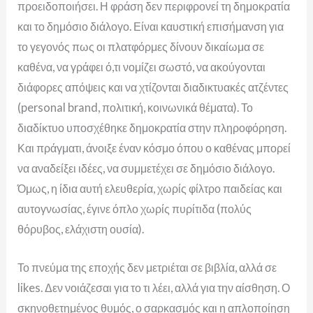
προειδοποιήσει. Η φράση δεν περιφρονεί τη δημοκρατία
και το δημόσιο διάλογο. Είναι καυστική επισήμανση για
το γεγονός πως οι πλατφόρμες δίνουν δικαίωμα σε
καθένα, να γράφει ό,τι νομίζει σωστό, να ακούγονται
διάφορες απόψεις και να χτίζονται διαδικτυακές ατζέντες
(personal brand, πολιτική, κοινωνικά θέματα). Το
διαδίκτυο υποσχέθηκε δημοκρατία στην πληροφόρηση.
Και πράγματι, άνοιξε έναν κόσμο όπου ο καθένας μπορεί
να αναδείξει ιδέες, να συμμετέχει σε δημόσιο διάλογο.
Όμως, η ίδια αυτή ελευθερία, χωρίς φίλτρο παιδείας και
αυτογνωσίας, έγινε όπλο χωρίς πυρίτιδα (πολύς
θόρυβος, ελάχιστη ουσία).
Το πνεύμα της εποχής δεν μετριέται σε βιβλία, αλλά σε
likes. Δεν νοιάζεσαι για το τι λέει, αλλά για την αίσθηση. Ο
σκηνοθετημένος θυμός, ο σαρκασμός και η απλοποίηση