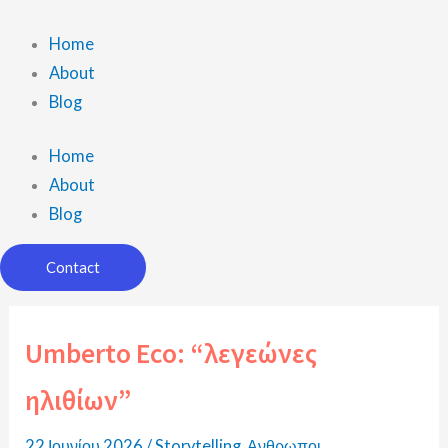
Μετάβαση
στο
Home
περιεχόμενο
About
Blog
Home
About
Blog
Contact
Umberto Eco: “λεγεώνες
ηλιθίων”
22 Ιουνίου 2026
/
Storytelling
,
Ανθρωποι