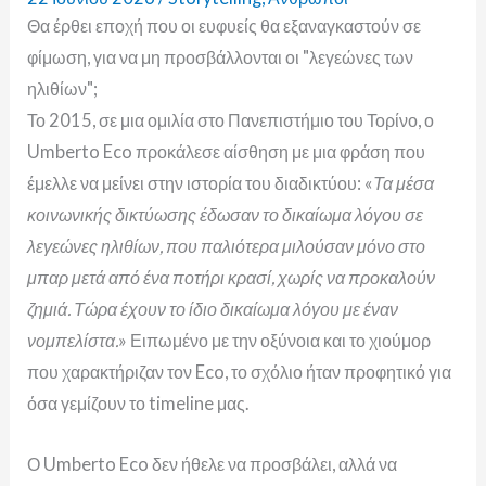
Θα έρθει εποχή που οι ευφυείς θα εξαναγκαστούν σε
φίμωση, για να μη προσβάλλονται οι "λεγεώνες των
ηλιθίων";
Το 2015, σε μια ομιλία στο Πανεπιστήμιο του Τορίνο, ο
Umberto Eco προκάλεσε αίσθηση με μια φράση που
έμελλε να μείνει στην ιστορία του διαδικτύου: «
Τα μέσα
κοινωνικής δικτύωσης έδωσαν το δικαίωμα λόγου σε
λεγεώνες ηλιθίων, που παλιότερα μιλούσαν μόνο στο
μπαρ μετά από ένα ποτήρι κρασί, χωρίς να προκαλούν
ζημιά. Τώρα έχουν το ίδιο δικαίωμα λόγου με έναν
νομπελίστα.
» Ειπωμένο με την οξύνοια και το χιούμορ
που χαρακτήριζαν τον Eco, το σχόλιο ήταν προφητικό για
όσα γεμίζουν το timeline μας.
Ο Umberto Eco δεν ήθελε να προσβάλει, αλλά να