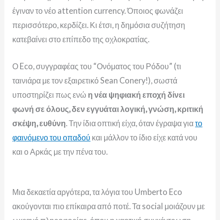
έγιναν το νέο attention currency. Όποιος φωνάζει
περισσότερο, κερδίζει. Κι έτσι, η δημόσια συζήτηση
κατεβαίνει στο επίπεδο της οχλοκρατίας.
Ο Eco, συγγραφέας του “Ονόματος του Ρόδου” (τι
ταινιάρα με τον εξαιρετικό Sean Conery!), σωστά
υποστηρίζει πως ενώ
η νέα ψηφιακή εποχή δίνει
φωνή σε όλους, δεν εγγυάται λογική, γνώση, κριτική
σκέψη, ευθύνη
. Την ίδια οπτική είχα, όταν έγραψα για
το
φαινόμενο του οπαδού
και μάλλον το ίδιο είχε κατά νου
και ο Αρκάς με την πένα του.
Μια δεκαετία αργότερα, τα λόγια του Umberto Eco
ακούγονται πιο επίκαιρα από ποτέ. Τα social μοιάζουν με