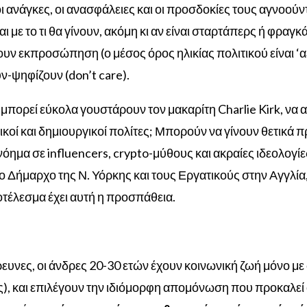
ι ανάγκες, οι ανασφάλειες και οι προσδοκίες τους αγνοούντ
με το τι θα γίνουν, ακόμη κι αν είναι σταρτάπερς ή φραγκάτ
ουν εκπροσώπηση (ο μέσος όρος ηλικίας πολιτικού είναι ‘αε
ν-ψηφίζουν (don’t care).
 μπορεί ε
ύκολα γουστάρουν τον μακαρίτη Charlie Kirk, να
τικοί και δημιουργικοί πολίτες; Μπορούν να γίνουν θετικά 
νόημα σε influencers, crypto-μύθους και ακραίες ιδεολογίε
 Δήμαρχο της Ν. Υόρκης και τους Εργατικούς στην Αγγλία,
οτέλεσμα έχει αυτή η προσπάθεια.
νες, οι άνδρες 20-30 ετών έχουν κοινωνική ζωή μόνο μ
), και επιλέγουν την ιδιόμορφη απομόνωση που προκαλεί 