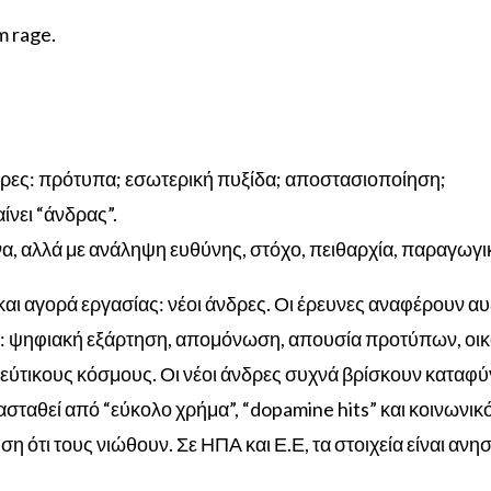
m rage.
δρες: πρότυπα; εσωτερική πυξίδα; αποστασιοποίηση;
ίνει “άνδρας”.
να, αλλά με ανάληψη ευθύνης, στόχο, πειθαρχία, παραγωγι
 και αγορά εργασίας: νέοι άνδρες. Οι έρευνες αναφέρουν
ίτια: ψηφιακή εξάρτηση, απομόνωση, απουσία προτύπων, ο
εύτικους κόσμους. Οι νέοι άνδρες συχνά βρίσκουν καταφύγι
ασταθεί από “εύκολο χρήμα”, “dopamine hits” και κοινωνικότ
η ότι τους νιώθουν. Σε ΗΠΑ και Ε.Ε, τα στοιχεία είναι ανη