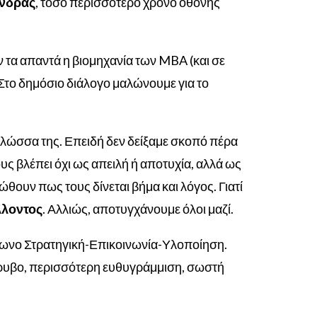
άνδρας
, τόσο περισσότερο χρόνο οθόνης
τα απαντά η βιομηχανία των MBA (και σε
 Στο δημόσιο διάλογο μαλώνουμε για το
 γλώσσα της. Επειδή δεν δείξαμε σκοπό πέρα
ους βλέπει όχι ως απειλή ή αποτυχία, αλλά ως
θουν πως τους δίνεται βήμα και λόγος. Γιατί
λλοντος
. Αλλιώς, αποτυγχάνουμε όλοι μαζί.
ίγωνο Στρατηγική-Επικοινωνία-Υλοποίηση.
όρυβο, περισσότερη ευθυγράμμιση, σωστή