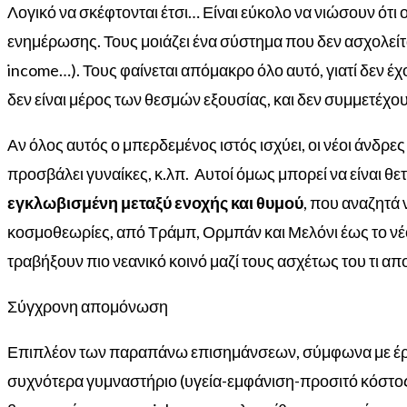
Λογικό να σκέφτονται έτσι… Είναι εύκολο να νιώσουν ότι ο
ενημέρωσης. Τους μοιάζει ένα σύστημα που δεν ασχολείται 
income…). Τους φαίνεται απόμακρο όλο αυτό, γιατί δεν έχ
δεν είναι μέρος των θεσμών εξουσίας, και δεν συμμετέχου
Αν όλος αυτός ο μπερδεμένος ιστός ισχύει, οι νέοι άνδρες
προσβάλει γυναίκες, κ.λπ.
Αυτοί όμως μπορεί να είναι θε
εγκλωβισμένη μεταξύ ενοχής και θυμού
, που αναζητά 
κοσμοθεωρίες, από Τράμπ, Ορμπάν και Μελόνι έως το νέο
τραβήξουν πιο νεανικό κοινό μαζί τους ασχέτως του τι απ
Σύγχρονη απομόνωση
Επιπλέον των παραπάνω επισημάνσεων, σύμφωνα με έρευ
συχνότερα γυμναστήριο (υγεία-εμφάνιση-προσιτό κόστος