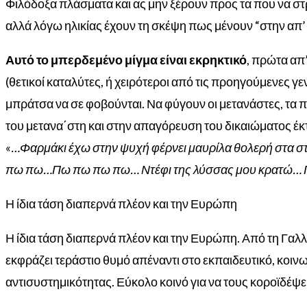
Φιλόδοξα πλάσματα και ας μην ξέρουν προς τα που να στρ
αλλά λόγω ηλικίας έχουν τη σκέψη πως μένουν “στην απ’ 
Αυτό το μπερδεμένο μίγμα είναι εκρηκτικό
, πρώτα απ’
(θετικοί καταλύτες, ή χειρότεροι από τις προηγούμενες γεν
μπράτσα να σε φοβούνται. Να φύγουν οι μετανάστες, τα πα
του μετανα΄στη και στην απαγόρευση του δικαιώματος έκτ
«
…Φαρμάκι έχω στην ψυχή φέρνει μαυρίλα θολερή στα στή
πω πω…Πω πω πω πω… Ντέφι της λύσσας μου κρατώ… 
Η ίδια τάση διαπερνά πλέον και την Ευρώπη
Η ίδια τάση διαπερνά πλέον και την Ευρώπη. Από τη Γαλλ
εκφράζει τεράστιο θυμό απέναντι στο εκπαιδευτικό, κοι
αντισυστημικότητας. Εύκολο κοινό για να τους κοροϊδέψε