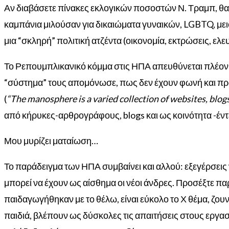
Αν διαβάσετε πίνακες εκλογικών ποσοστών Ν. Τραμπ, θα 
καμπάνια μιλούσαν για δικαιώματα γυναικών, LGBTQ, μει
μια “σκληρή” πολιτική ατζέντα (οικονομία, εκτρώσεις, ελε
Το Ρεπουμπλικανικό κόμμα στις ΗΠΑ απευθύνεται πλέον στ
“σύστημα” τους απομόνωσε, πως δεν έχουν φωνή και προο
(
“The manosphere is a varied collection of websites, blo
από κήρυκες-αρθρογράφους, blogs και ως κοινότητα -έντ
Μου μυρίζει ματαίωση…
Το παράδειγμα των ΗΠΑ συμβαίνει και αλλού: εξεγέρσεις 
μπορεί να έχουν ως αίσθημα οι νέοι άνδρες. Προσέξτε πα
παιδαγωγήθηκαν με το θέλω, είναι εύκολο το Χ θέμα, ζου
παιδιά, βλέπουν ως δύσκολες τις απαιτήσεις στους εργασι