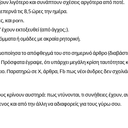
ζουν λιγότερο και συνάπτουν σχέσεις αργότερα από ποτέ.
περνά τις 8,5 ώρες την ημέρα.
ς, και porn.
 έχουν εκτοξευθεί (από άγχος;).
κόμματα ή ομάδες με ακραία ρητορική.
ιμοποίησα το απόφθεγμά του στο σημερινό άρθρο (διαβάστ
ά. Πρόσφατα έγραψε, ότι υπάρχει μεγάλη κρίση ταυτότητα
κιο.
Παρατηρώ σε Χ, άρθρα, Fb πως νέοι άνδρες δεν σχολιάζο
ους κρίνουν αυστηρά: πως ντύνονται, τι συνήθειες έχουν, α
μενος και από την άλλη να αδιαφορείς για τους γύρω σου.