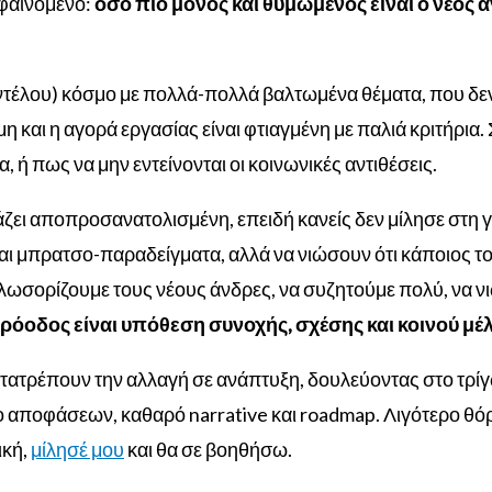
ο φαινόμενο:
όσο πιο μόνος και θυμωμένος είναι ο νέος 
έλου) κόσμο με πολλά-πολλά βαλτωμένα θέματα, που δεν 
 και η αγορά εργασίας είναι φτιαγμένη με παλιά κριτήρια.
, ή πως να μην εντείνονται οι κοινωνικές αντιθέσεις.
άζει αποπροσανατολισμένη, επειδή κανείς δεν μίλησε στη
νται μπρατσο-παραδείγματα, αλλά να νιώσουν ότι κάποιος τ
αλωσορίζουμε τους νέους άνδρες, να συζητούμε πολύ, να νιώ
 πρόοδος είναι υπόθεση συνοχής, σχέσης και κοινού μέ
μετατρέπουν την αλλαγή σε ανάπτυξη, δουλεύοντας στο τρ
ο αποφάσεων, καθαρό narrative και roadmap. Λιγότερο θ
ική,
μίλησέ μου
και θα σε βοηθήσω.