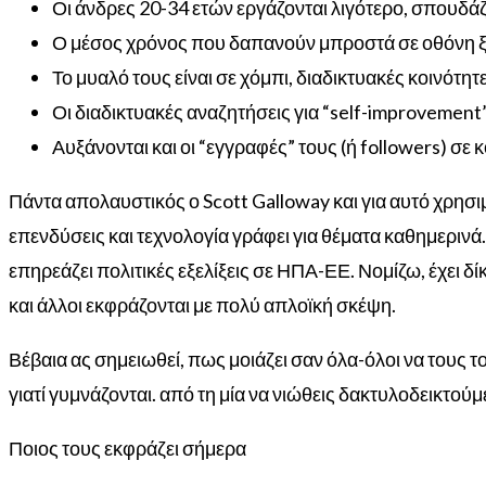
Οι άνδρες 20-34 ετών εργάζονται λιγότερο, σπουδά
Ο μέσος χρόνος που δαπανούν μπροστά σε οθόνη ξε
Το μυαλό τους είναι σε χόμπι, διαδικτυακές κοινότητε
Οι διαδικτυακές αναζητήσεις για “self-improvement”
Αυξάνονται και οι “εγγραφές” τους (ή followers) σε 
Πάντα απολαυστικός ο Scott Galloway και για αυτό χρησ
επενδύσεις και τεχνολογία γράφει για θέματα καθημεριν
επηρεάζει πολιτικές εξελίξεις σε ΗΠΑ-ΕΕ.
Νομίζω, έχει δί
και άλλοι εκφράζονται με πολύ απλοϊκή
σκέψη
.
Βέβαια ας σημειωθεί, πως μοιάζει σαν όλα-όλοι να τους τ
γιατί γυμνάζονται. από τη μία να νιώθεις δακτυλοδεικτού
Ποιος τους εκφράζει σήμερα