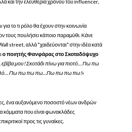
ά και την ελευθερία χρόνου του influencer,
 για το τι ρόλο θα έχουν στην κοινωνία
ποιον τους πουλήσει κάποιο παραμύθι. Κάνε
ll street, αλλά “χαιδεύονται” στην ιδέα κατά
ώ
ο ποιητής Φανφάρας στο Σκοταδόψυχο
, εβίβα μου! Σκοτάδι πίνω για πιοτό… Πω πω
θολό… Πω πω πω πω…Πω πω πω πω!
»
χώρες, ένα αυξανόμενο ποσοστό νέων ανδρών
 τα κόμματα που είναι φωνακλάδες
πικριτικοί προς τις γυναίκες
.