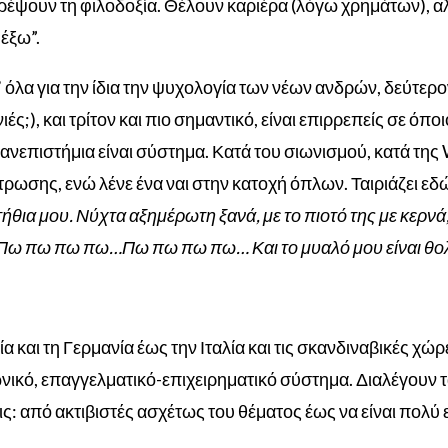
έψουν τη φιλοδοξία. Θέλουν καριέρα (λόγω χρημάτων), αλλ
έξω”.
 όλα για την ίδια την ψυχολογία των νέων ανδρών, δεύτερον
ιές;), και τρίτον και πιο σημαντικό, είναι επιρρεπείς σε ό
νεπιστήμια είναι σύστημα. Κατά του σιωνισμού, κατά της Wa
ρωσης, ενώ λένε ένα ναι στην κατοχή όπλων. Ταιριάζει εδ
θια μου. Νύχτα αξημέρωτη ξανά, με το πιοτό της με κερνά
Πω πω πω πω…Πω πω πω πω… Και το μυαλό μου είναι 
ία και τη Γερμανία έως την Ιταλία και τις σκανδιναβικές 
νωνικό, επαγγελματικό-επιχειρηματικό σύστημα. Διαλέγουν
ις: από
ακτιβιστές ασχέτως του θέματος έως να είναι πολύ ε