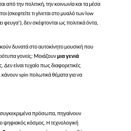
αι από την πολιτική, την κοινωνία και τα μέσα
οι (σκεφτείτε τι γίνεται στο μυαλό των low
ι φευγα’), δεν σκέφτονται ως πολιτικά όντα,
 ακούν δυνατά στο αυτοκίνητο μουσική που
πρότυπα γονείς; M
οιάζουν
μ
ια γενιά
ς. Δεν είναι τυχαίο πως διαφορετικές
 κάνουν spin πολωτικά θέματα για να
ε συγκεκριμένα πρόσωπα, πηγαίνουν
ο ψηφιακός κόσμος. Η τεχνολογική