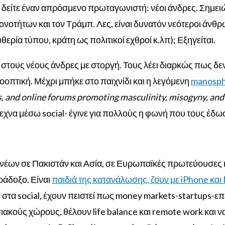
δείτε έναν απρόσμενο πρωταγωνιστή: νέοι άνδρες. Σημειώ
ονοτήτων και τον Τράμπ. Λες, είναι δυνατόν νεότεροι άνθ
υθερία τύπου, κράτη ως πολιτικοί εχθροί κ.λπ);
Εξηγείται.
ους νέους άνδρες με στοργή. Τους λέει διαρκώς πως δεν π
πτική. Μέχρι μπήκε στο παιχνίδι και η λεγόμενη
manosp
gs, and online forums promoting masculinity, misogyny, an
εχνα μέσω social- έγινε για πολλούς η φωνή που τους έδω
νέων σε Πακιστάν και Ασία, σε Ευρωπαϊκές πρωτεύουσες κα
ράδοξο. Είναι
παιδιά της κατανάλωσης, ζουν με iPhone και 
ν στα social, έχουν πειστεί πως money markets-startups-ε
ακούς χώρους, θέλουν life balance και remote work και να 