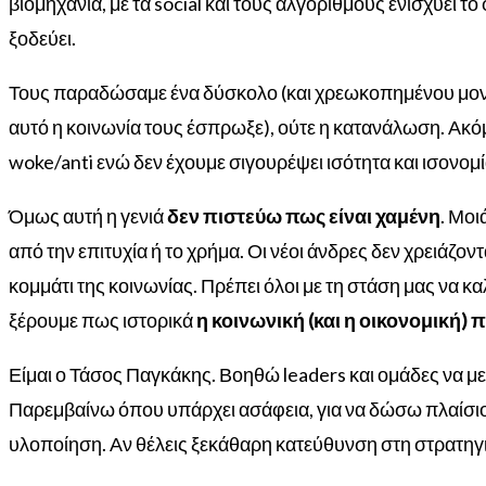
βιομηχανία, με τα social και τους αλγορίθμους ενισχύει τ
ξοδεύει.
Τους παραδώσαμε ένα δύσκολο (και χρεωκοπημένου μοντ
αυτό η κοινωνία τους έσπρωξε), ούτε η κατανάλωση. Ακόμη
woke/anti ενώ δεν έχουμε σιγουρέψει ισότητα και ισονομία
Όμως αυτή η γενιά
δεν πιστεύω πως είναι χαμένη
. Μοι
από την επιτυχία ή το χρήμα. Οι νέοι άνδρες δεν χρειάζο
κομμάτι της κοινωνίας.
Πρέπει όλοι με τη στάση μας να κ
ξ
έρουμε πως ιστορικά
η κοινωνική (και η οικονομική)
Είμαι ο Τάσος Παγκάκης. Βοηθώ leaders και ομάδες να 
Παρεμβαίνω όπου υπάρχει ασάφεια, για να δώσω πλαίσι
υλοποίηση. Αν θέλεις ξεκάθαρη κατεύθυνση στη στρατηγ