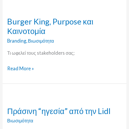
Burger
King,
Burger King, Purpose και
Purpose
Καινοτομία
και
Καινοτομία
Branding
,
Βιωσιμότητα
Τι ωφελεί τους stakeholders σας;
Read More »
Πράσινη
“ηγεσία”
Πράσινη “ηγεσία” από την Lidl
από
την
Βιωσιμότητα
Lidl