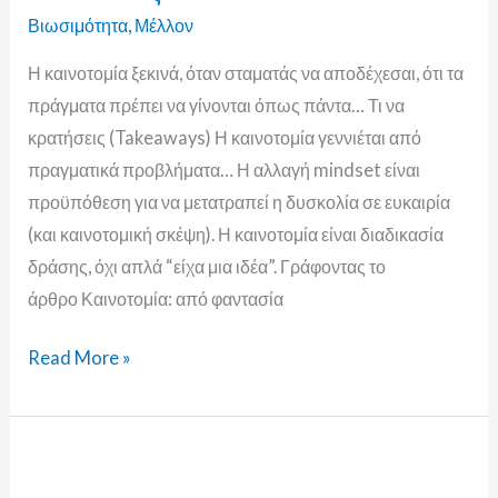
δυσκολίες
Βιωσιμότητα
,
Μέλλον
Η καινοτομία ξεκινά, όταν σταματάς να αποδέχεσαι, ότι τα
πράγματα πρέπει να γίνονται όπως πάντα… Τι να
κρατήσεις (Takeaways) Η καινοτομία γεννιέται από
πραγματικά προβλήματα… Η αλλαγή mindset είναι
προϋπόθεση για να μετατραπεί η δυσκολία σε ευκαιρία
(και καινοτομική σκέψη). Η καινοτομία είναι διαδικασία
δράσης, όχι απλά “είχα μια ιδέα”. Γράφοντας το
άρθρο Καινοτομία: από φαντασία
Read More »
AI:
10