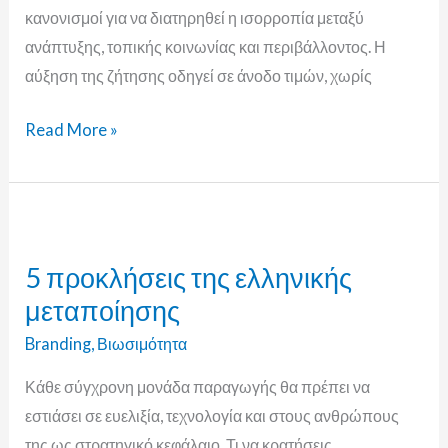
κανονισμοί για να διατηρηθεί η ισορροπία μεταξύ
ανάπτυξης, τοπικής κοινωνίας και περιβάλλοντος. Η
αύξηση της ζήτησης οδηγεί σε άνοδο τιμών, χωρίς
Read More »
5
προκλήσεις
5 προκλήσεις της ελληνικής
της
μεταποίησης
ελληνικής
μεταποίησης
Branding
,
Βιωσιμότητα
Κάθε σύγχρονη μονάδα παραγωγής θα πρέπει να
εστιάσει σε ευελιξία, τεχνολογία και στους ανθρώπους
της ως στρατηγικό κεφάλαιο. Τι να κρατήσεις