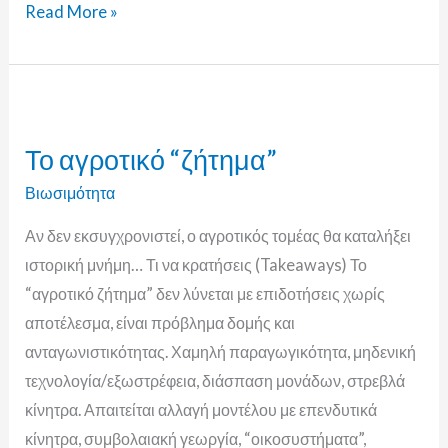
Read More »
Το
αγροτικό
Το αγροτικό “ζήτημα”
“ζήτημα”
Βιωσιμότητα
Αν δεν εκσυγχρονιστεί, ο αγροτικός τομέας θα καταλήξει
ιστορική μνήμη… Τι να κρατήσεις (Takeaways) Το
“αγροτικό ζήτημα” δεν λύνεται με επιδοτήσεις χωρίς
αποτέλεσμα, είναι πρόβλημα δομής και
ανταγωνιστικότητας. Χαμηλή παραγωγικότητα, μηδενική
τεχνολογία/εξωστρέφεια, διάσπαση μονάδων, στρεβλά
κίνητρα. Απαιτείται αλλαγή μοντέλου με επενδυτικά
κίνητρα, συμβολαιακή γεωργία, “οικοσυστήματα”,