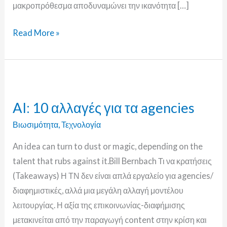
μακροπρόθεσμα αποδυναμώνει την ικανότητα […]
Read More »
AI:
10
AI: 10 αλλαγές για τα agencies
αλλαγές
για
Βιωσιμότητα
,
Τεχνολογία
τα
An idea can turn to dust or magic, depending on the
agencies
talent that rubs against it.Bill Bernbach Τι να κρατήσεις
(Takeaways) Η ΤΝ δεν είναι απλά εργαλείο για agencies/
διαφημιστικές, αλλά μια μεγάλη αλλαγή μοντέλου
λειτουργίας. Η αξία της επικοινωνίας-διαφήμισης
μετακινείται από την παραγωγή content στην κρίση και