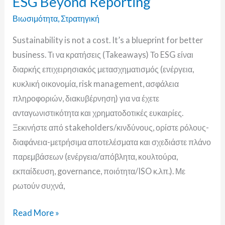
ESG Beyond Reporting
Reporting
Βιωσιμότητα
,
Στρατηγική
Sustainability is not a cost. It’s a blueprint for better
business. Τι να κρατήσεις (Takeaways) Το ESG είναι
διαρκής επιχειρησιακός μετασχηματισμός (ενέργεια,
κυκλική οικονομία, risk management, ασφάλεια
πληροφοριών, διακυβέρνηση) για να έχετε
ανταγωνιστικότητα και χρηματοδοτικές ευκαιρίες.
Ξεκινήστε από stakeholders/κινδύνους, ορίστε ρόλους-
διαφάνεια-μετρήσιμα αποτελέσματα και σχεδιάστε πλάνο
παρεμβάσεων (ενέργεια/απόβλητα, κουλτούρα,
εκπαίδευση, governance, ποιότητα/ISO κ.λπ.). Με
ρωτούν συχνά,
Read More »