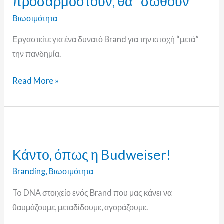
προσαρμοστούν, θα “σωθούν”
προσαρμοστούν,
θα
Βιωσιμότητα
“σωθούν”
Εργαστείτε για ένα δυνατό Brand για την εποχή “μετά”
την πανδημία.
Read More »
Κάντο,
όπως
Κάντο, όπως η Budweiser!
η
Budweiser!
Branding
,
Βιωσιμότητα
To DNA στοιχείο ενός Brand που μας κάνει να
θαυμάζουμε, μεταδίδουμε, αγοράζουμε.