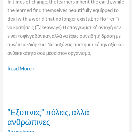
In times of change, the learners inherit the earth, while
the learned find themselves beautifully equipped to
deal with a world that no longer exists.Eric Hoffer Τι
να κρατήσεις (Takeaways) Η επαγγελματική αντοχή δεν
είναι «σφίγγε δόντια», αλλά να έχεις συνειδητή δράση με
συνέπεια-διάρκεια. Να αυξάνεις συστηματικά την αξία και
ανθεκτικότητα σου μέσα στον οργανισμό,
Read More »
“Εξυπνες”
πόλεις,
“Εξυπνες” πόλεις, αλλά
αλλά
ανθρώπινες
ανθρώπινες
Βιωσιμότητα