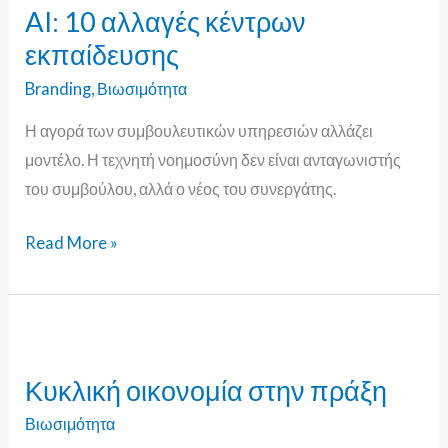
AI: 10 αλλαγές κέντρων
αλλαγές
εκπαίδευσης
κέντρων
εκπαίδευσης
Branding
,
Βιωσιμότητα
Η αγορά των συμβουλευτικών υπηρεσιών αλλάζει
μοντέλο. Η τεχνητή νοημοσύνη δεν είναι ανταγωνιστής
του συμβούλου, αλλά ο νέος του συνεργάτης.
Read More »
Κυκλική
οικονομία
Κυκλική οικονομία στην πράξη
στην
πράξη
Βιωσιμότητα