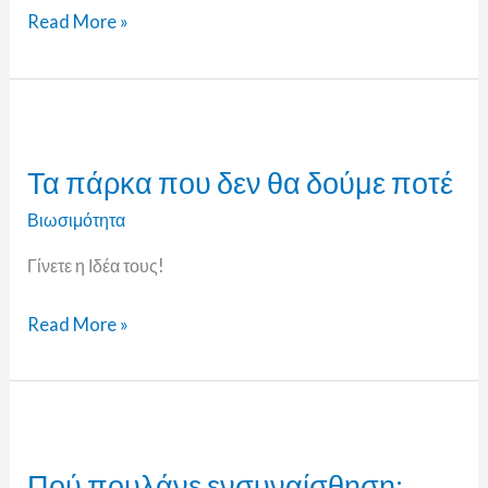
Read More »
Τα
πάρκα
Τα πάρκα που δεν θα δούμε ποτέ
που
δεν
Βιωσιμότητα
θα
Γίνετε η Ιδέα τους!
δούμε
ποτέ
Read More »
Πού
πουλάνε
Πού πουλάνε ενσυναίσθηση;
ενσυναίσθηση;