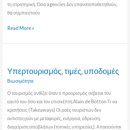
τη στρατηγική. Όσα agencies δεν επανατοποθετηθούν,
θα συμπιεστούν
Read More »
Υπερτουρισμός,
τιμές,
Υπερτουρισμός, τιμές, υποδομές
υποδομές
Βιωσιμότητα
Ο τουρισμός ανθίζει όταν ο προορισμός σέβεται τον
εαυτό του όσο και τον επισκέπτη.Alain de Botton Τι να
κρατήσεις (Takeaways) Οι ροές τουριστών δεν
αντιστοιχούν με μεταφορές, ενέργεια, ύδρευση,
διαχείριση αποβλήτων (τοπικές υπηρεσίες). Απαιτούνται