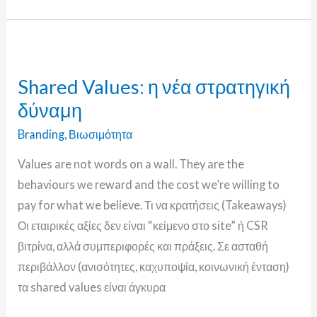
Shared
Values:
Shared Values: η νέα στρατηγική
η
δύναμη
νέα
στρατηγική
Branding
,
Βιωσιμότητα
δύναμη
Values are not words on a wall. They are the
behaviours we reward and the cost we’re willing to
pay for what we believe. Τι να κρατήσεις (Takeaways)
Οι εταιρικές αξίες δεν είναι “κείμενο στο site” ή CSR
βιτρίνα, αλλά συμπεριφορές και πράξεις. Σε ασταθή
περιβάλλον (ανισότητες, καχυποψία, κοινωνική ένταση)
τα shared values είναι άγκυρα