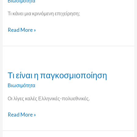
Βιωσιμότητα
Τι κάνει μια κρινόμενη επιχείρηση;
Read More »
Τι
είναι
Τι είναι η παγκοσμιοποίηση
η
παγκοσμιοποίηση
Βιωσιμότητα
Οι λίγες καλές Ελληνικές-πολυεθνικές.
Read More »