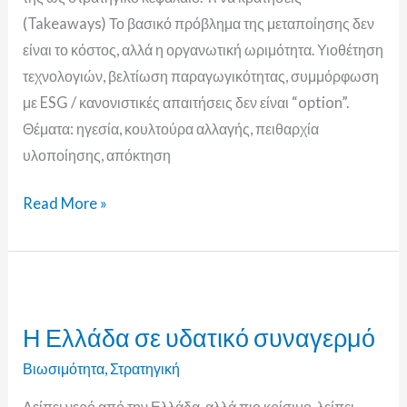
(Takeaways) Το βασικό πρόβλημα της μεταποίησης δεν
είναι το κόστος, αλλά η οργανωτική ωριμότητα. Υιοθέτηση
τεχνολογιών, βελτίωση παραγωγικότητας, συμμόρφωση
με ESG / κανονιστικές απαιτήσεις δεν είναι “option”.
Θέματα: ηγεσία, κουλτούρα αλλαγής, πειθαρχία
υλοποίησης, απόκτηση
Read More »
Η
Ελλάδα
Η Ελλάδα σε υδατικό συναγερμό
σε
υδατικό
Βιωσιμότητα
,
Στρατηγική
συναγερμό
Λείπει νερό από την Ελλάδα, αλλά πιο κρίσιμο, λείπει