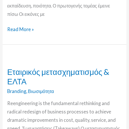
εκπαίδευση, ποιότητα. Ο πρωτογενής τομέας έμεινε
πίσω Οι εικόνες με
Read More »
Εταιρικός
μετασχηματισμός
Εταιρικός μετασχηματισμός &
&
ΕΛΤΑ
ΕΛΤΑ
Branding
,
Βιωσιμότητα
Reengineering is the fundamental rethinking and
radical redesign of business processes to achieve
dramatic improvements in cost, quality, service, and
speed. Τι να κρατήσεις (Takeaways) Ο μετασχηματισμός