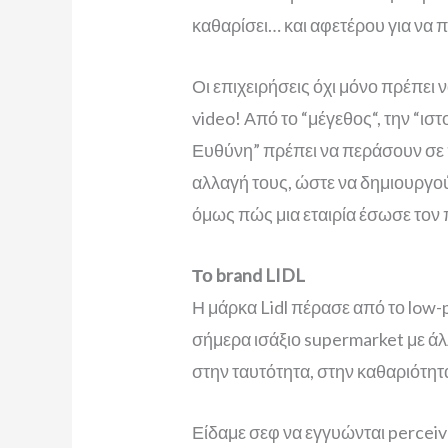
καθαρίσει… και αφετέρου για να
Οι επιχειρήσεις όχι μόνο πρέπει
video! Από το “μέγεθος“, την “ισ
Ευθύνη” πρέπει να περάσουν σε πρ
αλλαγή τους, ώστε να δημιουργού
όμως πώς μια εταιρία έσωσε τον π
Το brand LIDL
Η μάρκα Lidl πέρασε από το low-p
σήμερα ισάξιο supermarket με άλλ
στην ταυτότητα, στην καθαριότητ
Είδαμε σεφ να εγγυώνται perceive