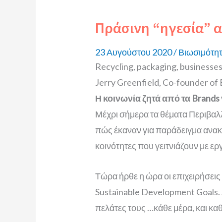
Πράσινη “ηγεσία” α
23 Αυγούστου 2020
/
Βιωσιμότη
Recycling, packaging, businesses
Jerry Greenfield, Co-founder of 
Η κοινωνία ζητά από τα Brand
Μέχρι σήμερα τα θέματα Περιβαλλ
πώς έκαναν για παράδειγμα ανακ
κοινότητες που γειτνιάζουν με ερ
Τώρα ήρθε η ώρα οι επιχειρήσεις 
Sustainable Development Goals. 
πελάτες τους …κάθε μέρα, και κ