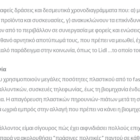
αφείς δράσεις και δεσμευτικά χρονοδιαγράμματα που: α) 
ροϊόντα και συσκευασίες, γ) ανακυκλώνουν τα επικίνδυνα
 από το περιβάλλον σε συνεργασία με φορείς και ενώσει
 πιθανό αρνητικό αποτύπωμά τους, που πρέπει να μειωθεί,
αλό παράδειγμα στην κοινωνία, όπως το Lidl …το οποίο του
νία
χρησιμοποιούν μεγάλες ποσότητες πλαστικού από το fast-
λυντικών, συσκευές τηλεφωνίας, έως τη βιομηχανία ένδυσ
ράστια. Η απαγόρευση πλαστικών πηρουνιών-πιάτων μετά τη
ά ωχριά εμπρός στην αλλαγή που πρέπει να κάνει η βιομηχα
λλοντος είμαι σίγουρος πώς έχει αιφνιδιάσει πολλούς επιχ
παρά να ακολουθήσει “πράσινες πολιτικές” παντού σε κάθε