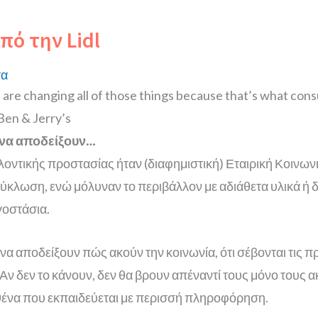
πό την Lidl
τα
 are changing all of those things because that’s what con
Ben & Jerry’s
s να αποδείξουν…
οντικής προστασίας ήταν (διαφημιστική) Εταιρική Κοινων
ύκλωση, ενώ μόλυναν το περιβάλλον με αδιάθετα υλικά ή
γοστάσια.
να αποδείξουν πώς ακούν την κοινωνία, ότι σέβονται τις π
Αν δεν το κάνουν, δεν θα βρουν απέναντί τους μόνο τους α
αθένα που εκπαιδεύεται με περισσή πληροφόρηση.