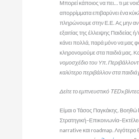
Μπορεί κάποιος να πει… τι με νοι
απορρίμματα επιβαρύνει ένα κύκ
πληρώνουμε στην Ε.Ε. Ας μην ανα
εξαιτίας της έλλειψης Παιδείας ή
κάνει πολλά, παρά μόνο να μας 
κληρονομούμε στα παιδιά μας. Κα
νομοσχέδιο του Υπ. Περιβάλλοντο
καλύτερο περιβάλλον στα παιδιά 
Δείτε το εμπνευστικό TEDx βίντεο
Είμαι ο Τάσος Παγκάκης. Βοηθώ 
Στρατηγική–Επικοινωνία–Εκτέλε
narrative και roadmap. Λιγότερ