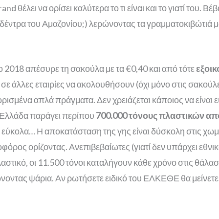
and θέλει να ορίσει καλύτερα το τι είναι και το γιατί του. Β
 δέντρα του Αμαζονίου;) λερώνοντας τα γραμματοκιβώτιά μ
 το 2018 απέσυρε τη σακούλα με τα €0,40 και από τότε
εξοικ
α σε άλλες εταιρίες να ακολουθήσουν (όχι μόνο στις σακούλες
ρισμένα απλά πράγματα. Δεν χρειάζεται κάποιος να είναι 
Η Ελλάδα παράγει περίπου
700.000 τόνους πλαστικών α
εύκολα… Η αποκατάσταση της γης είναι δύσκολη στις χωματ
οφόρος ορίζοντας.
Ανεπιβεβαίωτες (γιατί δεν υπάρχει εθνι
αστικό, οι 11.500 τόνοι καταλήγουν κάθε χρόνο στις θάλα
νοντας ψάρια. Αν ρωτήσετε ειδικό του ΕΛΚΕΘΕ θα μείνετε