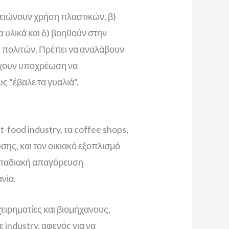
μειώνουν χρήση πλαστικών, β)
 υλικά και δ) βοηθούν στην
ς πολιτών. Πρέπει να αναλάβουν
 έχουν υποχρέωση να
ς “έβαλε τα γυαλιά“.
food industry, τα coffee shops,
ης, και τον οικιακό εξοπλισμό
 σταδιακή απαγόρευση
νία.
ειρηματίες και βιομήχανους,
 industry, αφενός για να