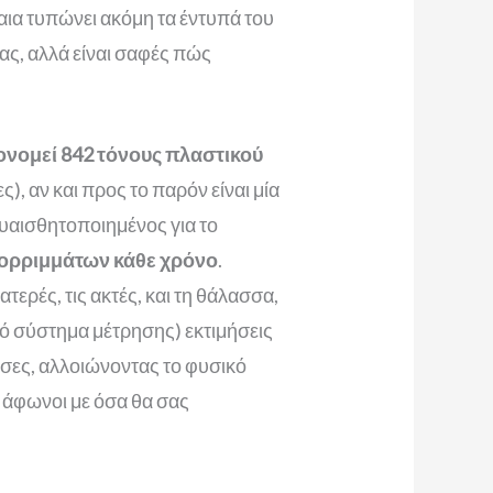
έβαια τυπώνει ακόμη τα έντυπά του
ας, αλλά είναι σαφές πώς
ονομεί 842 τόνους πλαστικού
), αν και προς το παρόν είναι μία
ευαισθητοποιημένος για το
πορριμμάτων κάθε χρόνο
.
ερές, τις ακτές, και τη θάλασσα,
κό σύστημα μέτρησης) εκτιμήσεις
σσες, αλλοιώνοντας το φυσικό
 άφωνοι με όσα θα σας