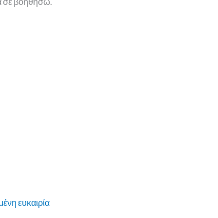
α σε βοηθήσω.
μένη ευκαιρία