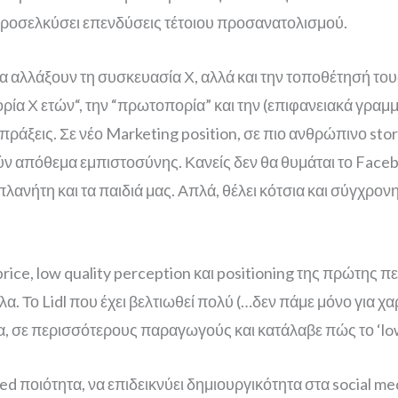
 προσελκύσει επενδύσεις τέτοιου προσανατολισμού.
 να αλλάξουν τη συσκευασία Χ, αλλά και την τοποθέτησή το
τορία Χ ετών“, την “πρωτοπορία” και την (επιφανειακά γραμ
άξεις. Σε νέο Marketing position, σε πιο ανθρώπινο story
ν απόθεμα εμπιστοσύνης. Κανείς δεν θα θυμάται το Faceb
λανήτη και τα παιδιά μας. Απλά, θέλει κότσια και σύγχρον
rice, low quality perception και positioning της πρώτης πε
α. Το Lidl που έχει βελτιωθεί πολύ (…δεν πάμε μόνο για χ
α, σε περισσότερους παραγωγούς και κατάλαβε πώς το ‘low-
d ποιότητα, να επιδεικνύει δημιουργικότητα στα social med