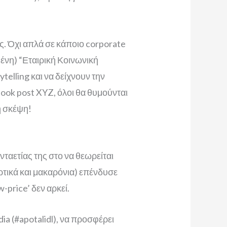
υς. Όχι απλά σε κάποιο corporate
μένη) “Εταιρική Κοινωνική
telling και να δείχνουν την
ook post XYZ, όλοι θα θυμούνται
η σκέψη!
νταετίας της στο να θεωρείται
αρτικά και μακαρόνια) επένδυσε
price’ δεν αρκεί.
ia (#apotalidl), να προσφέρει