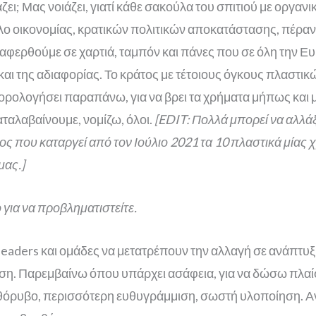
άζει; Μας νοιάζει, γιατί κάθε σακούλα του σπιτιού με οργ
λο οικονομίας, κρατικών πολιτικών αποκατάστασης, πέρα
φερθούμε σε χαρτιά, ταμπόν και πάνες που σε όλη την Ευ
/και της αδιαφορίας.
Το κράτος με τέτοιους όγκους πλαστι
φορολογήσει παραπάνω, για να βρει τα χρήματα μήπως και 
ταλαβαίνουμε, νομίζω, όλοι.
[EDIT: Πολλά μπορεί να αλλάξ
ς που καταργεί από τον Ιούλιο 2021 τα 10 πλαστικά μίας
μας.]
 για να προβληματιστείτε.
leaders και ομάδες να μετατρέπουν την αλλαγή σε ανάπτυξ
ση. Παρεμβαίνω όπου υπάρχει ασάφεια, για να δώσω πλα
ο θόρυβο, περισσότερη ευθυγράμμιση, σωστή υλοποίηση. Α