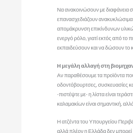
Να ανακοινώσουν με διαφάνεια σ
επανασχεδιάζουν ανακυκλώσιμα π
απομάκρυνση επικίνδυνων υλικών
ενεργό ρόλο, γιατί εκτός από το
εκπαιδεύσουν και να δώσουν το κ
Η μεγάλη αλλαγή στη βιομηχα
Αν παραθέσουμε τα προϊόντα που 
οδοντόβουρτσες, συσκευασίες καλ
-πιστέψτε με- η λίστα είναι τε
καλαμακίων είναι σημαντική, αλλ
Η ατζέντα του Υπουργείου Περιβά
αλλά πλέον η Ελλάδα δεν μπορεί 