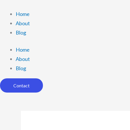
Μετάβαση
στο
Home
περιεχόμενο
About
Blog
Home
About
Blog
Contact