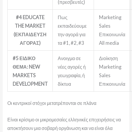
(πρεσβευτές)
#4
EDUCATE
Πως
Marketing
THE MARKET
εκπαιδεύουμε
Sales
(ΕΚΠΑΙΔΕΥΣΗ
την αγορά για
Επικοινωνία
ΑΓΟΡΑΣ)
τα #1, #2, #3
All media
#5
ΕΙΔΙΚΟ
Ανοιγμα σε
Διοίκηση
ΘΕΜΑ: NEW
νέες αγορές ή
Marketing
MARKETS
γεωγραφία, ή
Sales
DEVELOPMENT
δίκτυα
Επικοινωνία
Οι κεντρικοί στόχοι μετατρέπονται σε πλάνα
Είναι κρίσιμο οι μικρομεσαίες ελληνικές επιχειρήσεις να
αποκτήσουν μια σοβαρή οργάνωση και να είναι όλα