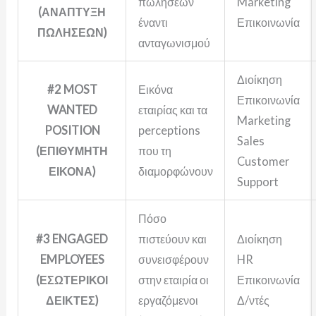
πωλήσεων
Marketing
(ΑΝΑΠΤΥΞΗ
έναντι
Επικοινωνία
ΠΩΛΗΣΕΩΝ)
ανταγωνισμού
Διοίκηση
#2
MOST
Εικόνα
Επικοινωνία
WANTED
εταιρίας και τα
Marketing
POSITION
perceptions
Sales
(ΕΠΙΘΥΜΗΤΗ
που τη
Customer
ΕΙΚΟΝΑ)
διαμορφώνουν
Support
Πόσο
#3
ENGAGED
πιστεύουν και
Διοίκηση
EMPLOYEES
συνεισφέρουν
HR
(ΕΣΩΤΕΡΙΚΟΙ
στην εταιρία οι
Επικοινωνία
ΔΕΙΚΤΕΣ)
εργαζόμενοι
Δ/ντές