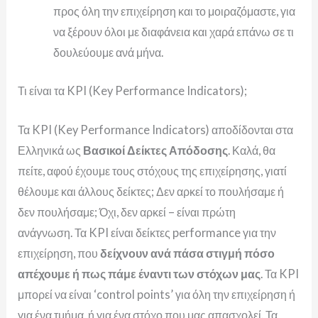
προς όλη την επιχείρηση και το μοιραζόμαστε, για
να ξέρουν όλοι με διαφάνεια και χαρά επάνω σε τι
δουλεύουμε ανά μήνα.
Τι είναι τα KPI (Key Performance Indicators);
Τα KPI (Key Performance Indicators) αποδίδονται στα
Ελληνικά ως
Βασικοί Δείκτες Απόδοσης
. Καλά, θα
πείτε, αφού έχουμε τους στόχους της επιχείρησης, γιατί
θέλουμε και άλλους δείκτες; Δεν αρκεί το πουλήσαμε ή
δεν πουλήσαμε; Όχι, δεν αρκεί – είναι πρώτη
ανάγνωση.
Τα KPI είναι δείκτες performance για την
επιχείρηση, που
δείχνουν ανά πάσα στιγμή πόσο
απέχουμε ή πως πάμε έναντι των στόχων μας
. Τα KPI
μπορεί να είναι ‘control points’ για όλη την επιχείρηση ή
για ένα τμήμα, ή για ένα στόχο που μας απασχολεί.
Τα