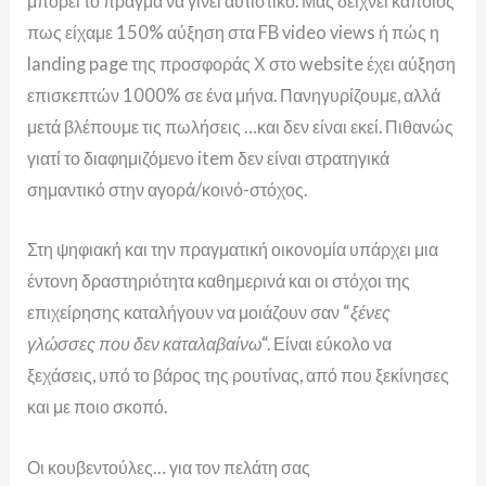
μπορεί το πράγμα να γίνει αυτιστικό. Μας δείχνει κάποιος
πως είχαμε 150% αύξηση στα FB video views ή πώς η
landing page της προσφοράς Χ στο website έχει αύξηση
επισκεπτών 1000% σε ένα μήνα. Πανηγυρίζουμε, αλλά
μετά βλέπουμε τις πωλήσεις …και δεν είναι εκεί. Πιθανώς
γιατί το διαφημιζόμενο item δεν είναι στρατηγικά
σημαντικό στην αγορά/κοινό-στόχος.
Στη ψηφιακή και την πραγματική οικονομία υπάρχει μια
έντονη δραστηριότητα καθημερινά και οι στόχοι της
επιχείρησης καταλήγουν να μοιάζουν σαν “
ξένες
γλώσσες που δεν καταλαβαίνω
“. Είναι εύκολο να
ξεχάσεις, υπό το βάρος της ρουτίνας, από που ξεκίνησες
και με ποιο σκοπό.
Οι κουβεντούλες… για τον πελάτη σας