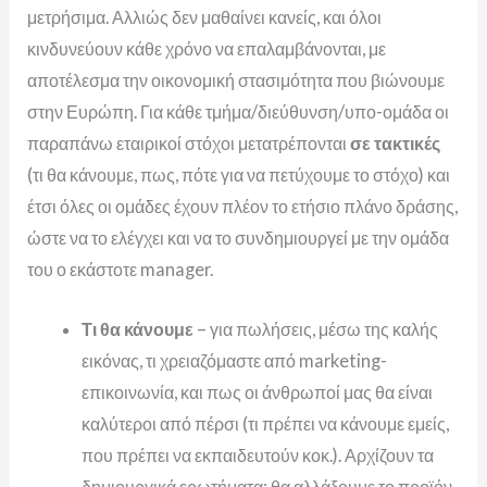
μετρήσιμα. Αλλιώς δεν μαθαίνει κανείς, και όλοι
κινδυνεύουν κάθε χρόνο να επαλαμβάνονται, με
αποτέλεσμα την οικονομική στασιμότητα που βιώνουμε
στην Ευρώπη.
Για κάθε τμήμα/διεύθυνση/υπο-ομάδα οι
παραπάνω εταιρικοί στόχοι μετατρέπονται
σε τακτικές
(τι θα κάνουμε, πως, πότε για να πετύχουμε το στόχο) και
έτσι όλες οι ομάδες έχουν πλέον το ετήσιο πλάνο δράσης,
ώστε να το ελέγχει και να το συνδημιουργεί με την ομάδα
του ο εκάστοτε manager.
Τι θα κάνουμε
– για πωλήσεις, μέσω της καλής
εικόνας, τι χρειαζόμαστε από marketing-
επικοινωνία, και πως οι άνθρωποί μας θα είναι
καλύτεροι από πέρσι (τι πρέπει να κάνουμε εμείς,
που πρέπει να εκπαιδευτούν κοκ.). Αρχίζουν τα
δημιουργικά ερωτήματα: θα αλλάξουμε το προϊόν,