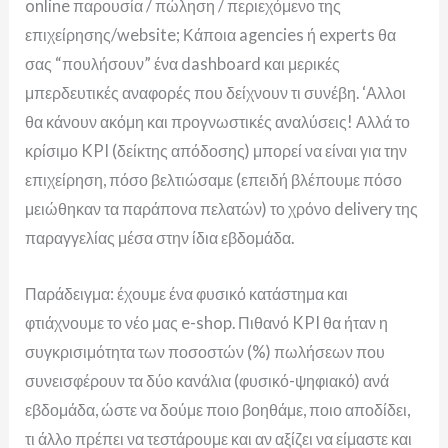
online παρουσία / πώληση / περιεχόμενο της
επιχείρησης/website; Κάποια agencies ή experts θα
σας “πουλήσουν” ένα dashboard και μερικές
μπερδευτικές αναφορές που δείχνουν τι συνέβη. ‘Αλλοι
θα κάνουν ακόμη και προγνωστικές αναλύσεις! Αλλά το
κρίσιμο KPI (δείκτης απόδοσης) μπορεί να είναι για την
επιχείρηση, πόσο βελτιώσαμε (επειδή βλέπουμε πόσο
μειώθηκαν τα παράπονα πελατών) το χρόνο delivery της
παραγγελίας μέσα στην ίδια εβδομάδα.
Παράδειγμα: έχουμε ένα φυσικό κατάστημα και
φτιάχνουμε το νέο μας e-shop. Πιθανό KPI θα ήταν η
συγκρισιμότητα των ποσοστών (%) πωλήσεων που
συνεισφέρουν τα δύο κανάλια (φυσικό-ψηφιακό) ανά
εβδομάδα, ώστε να δούμε ποιο βοηθάμε, ποιο αποδίδει,
τι άλλο πρέπει να τεστάρουμε και αν αξίζει να είμαστε και