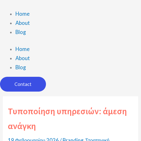
Μετάβαση
στο
Home
περιεχόμενο
About
Blog
Home
About
Blog
Contact
Τυποποίηση υπηρεσιών: άμεση
ανάγκη
19 Φεβρουαρίου 2026
/
Branding
,
Στρατηγική