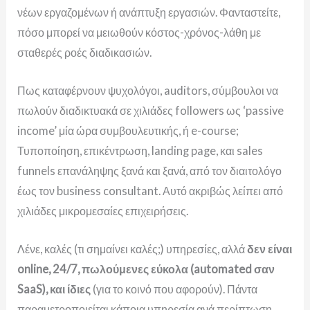
νέων εργαζομένων ή ανάπτυξη εργασιών. Φανταστείτε,
πόσο μπορεί να μειωθούν κόστος-χρόνος-λάθη με
σταθερές ροές διαδικασιών.
Πως καταφέρνουν ψυχολόγοι, auditors, σύμβουλοι να
πωλούν διαδικτυακά σε χιλιάδες followers ως ‘passive
income’ μία ώρα συμβουλευτικής, ή e-course;
Τυποποίηση, επικέντρωση, landing page, και sales
funnels επανάληψης ξανά και ξανά, από τον διαιτολόγο
έως τον business consultant.
Αυτό ακριβώς λείπει από
χιλιάδες μικρομεσαίες επιχειρήσεις.
Λένε, καλές (τι σημαίνει καλές;) υπηρεσίες, αλλά
δεν είναι
online, 24/7, πωλούμενες εύκολα (automated σαν
SaaS), και ίδιες
(για το κοινό που αφορούν). Πάντα
παραμετροποιείται κάποια υπηρεσία ανά περίπτωση