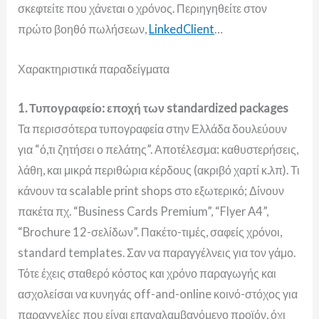
σκεφτείτε που χάνεται ο χρόνος. Περιηγηθείτε στον
πρώτο βοηθό πωλήσεων,
LinkedClient
…
Χαρακτηριστικά παραδείγματα
1. Τυπογραφείο: εποχή των standardized packages
Τα περισσότερα τυπογραφεία στην Ελλάδα δουλεύουν
για “ό,τι ζητήσει ο πελάτης”. Αποτέλεσμα: καθυστερήσεις,
λάθη, και μικρά περιθώρια κέρδους (ακριβό χαρτί κ.λπ).
Τι
κάνουν τα scalable print shops στο εξωτερικό; Δίνουν
π
ακέτα πχ. “Business Cards Premium”, “Flyer A4”,
“Brochure 12-σελίδων”. Πακέτο-τιμές, σαφείς χρόνοι,
s
tandard templates. Σαν να παραγγέλνεις για τον γάμο.
Τότε έχεις σ
ταθερό κόστος και χρόνο παραγωγής και
ασχολείσαι να κυνηγάς off-and-online κοινό-στόχος για
παραγγελίες που είναι
επαναλαμβανόμενο προϊόν, όχι