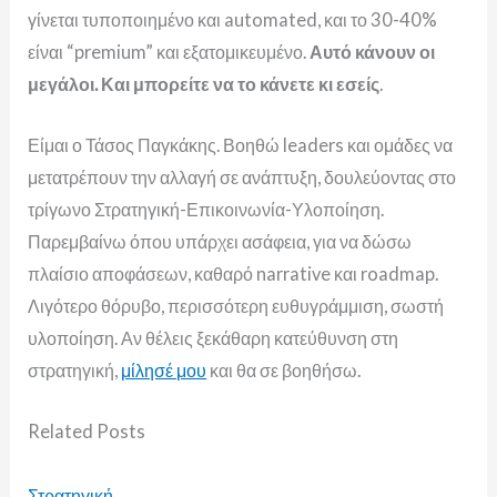
γίνεται τυποποιημένο και automated, και το 30-40%
είναι “premium” και εξατομικευμένο.
Αυτό κάνουν οι
μεγάλοι.
Και μπορείτε να το κάνετε κι εσείς
.
Είμαι ο Τάσος Παγκάκης. Βοηθώ leaders και ομάδες να
μετατρέπουν την αλλαγή σε ανάπτυξη, δουλεύοντας στο
τρίγωνο Στρατηγική-Επικοινωνία-Υλοποίηση.
Παρεμβαίνω όπου υπάρχει ασάφεια, για να δώσω
πλαίσιο αποφάσεων, καθαρό narrative και roadmap.
Λιγότερο θόρυβο, περισσότερη ευθυγράμμιση, σωστή
υλοποίηση. Αν θέλεις ξεκάθαρη κατεύθυνση στη
στρατηγική,
μίλησέ μου
και θα σε βοηθήσω.
Related
Posts
Στρατηγική