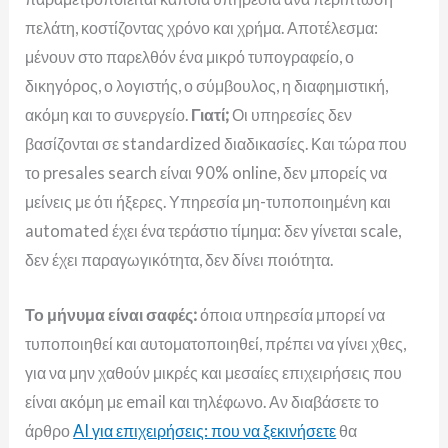
πελάτη, κοστίζοντας χρόνο και χρήμα. Αποτέλεσμα:
μένουν στο παρελθόν ένα μικρό τυπογραφείο, ο
δικηγόρος, ο λογιστής, ο σύμβουλος, η διαφημιστική,
ακόμη και το συνεργείο.
Γιατί;
Οι υπηρεσίες δεν
βασίζονται σε standardized διαδικασίες. Και τώρα που
το presales search είναι 90% online, δεν μπορείς να
μείνεις με ότι ήξερες. Υπηρεσία μη-τυποποιημένη και
automated
έχει ένα τεράστιο τίμημα: δεν γίνεται scale,
δεν έχει παραγωγικότητα, δεν δίνει ποιότητα.
Το μήνυμα είναι σαφές:
όποια υπηρεσία μπορεί να
τυποποιηθεί και αυτοματοποιηθεί, πρέπει να γίνει χθες,
για να μην χαθούν μικρές και μεσαίες επιχειρήσεις που
είναι ακόμη με email και τηλέφωνο. Αν διαβάσετε το
άρθρο
AI για επιχειρήσεις: που να ξεκινήσετε
θα