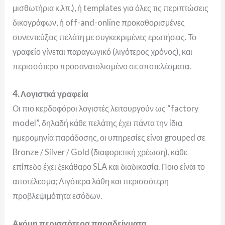
μισθωτήρια κ.λπ.), ή te
mplates για όλες τις περιπτώσεις
δικογράφων, ή off-and-online π
ροκαθορισμένες
συνεντεύξεις πελάτη με συγκεκριμένες ερωτήσεις.
Το
γραφείο γίνεται παραγωγικό (λιγότερος χρόνος), και
περισσότερο προσανατολισμένο σε αποτελέσματα.
4. Λογιστκά γραφεία
Οι πιο κερδοφόροι λογιστές λειτουργούν ως “factory
model”, δηλαδή κ
άθε πελάτης έχει πάντα την ίδια
ημερομηνία παράδοσης, ο
ι υπηρεσίες είναι grouped σε
Bronze / Silver / Gold (διαφορετική χρέωση), κ
άθε
επίπεδο έχει ξεκάθαρο SLA και διαδικασία. Ποιο είναι το
αποτέλεσμα; Λι
γότερα λάθη και περισσότερη
προβλεψιμότητα εσόδων.
Ακόμη περισσότερα παραδείγματα…