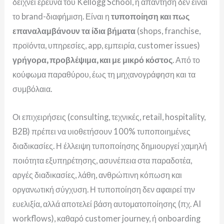
δείχνει έρευνα του Kellogg School, η απάντηση δεν είναι
το brand-διαφήμιση. Είναι η
τυποποίηση και πως
επαναλαμβάνουν τα ίδια βήματα
(shops, franchise,
προϊόντα, υπηρεσίες, app, εμπειρία, customer issues)
γρήγορα, προβλέψιμα, και με μικρό κόστος
. Από το
κούφωμα παραθύρου, έως τη μηχανογράφηση και τα
συμβόλαια.
Οι επιχειρήσεις (consulting, τεχνικές, retail, hospitality,
B2B) πρέπει να υιοθετήσουν 100% τυποποιημένες
διαδικασίες. Η έλλειψη τυποποίησης δημιουργεί χαμηλή
ποιότητα εξυπηρέτησης, ασυνέπεια στα παραδοτέα,
αργές διαδικασίες, λάθη, ανθρώπινη κόπωση και
οργανωτική σύγχυση. Η τυποποίηση δεν αφαιρεί την
ευελιξία, αλλά αποτελεί βάση αυτοματοποίησης (πχ. AI
workflows), καθαρό customer journey, ή onboarding